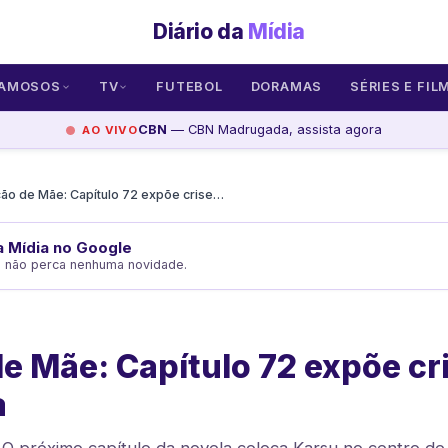
Diário da
Mídia
AMOSOS
TV
FUTEBOL
DORAMAS
SÉRIES E FIL
CBN
— CBN Madrugada, assista agora
AO VIVO
Coração de Mãe: Capítulo 72 expõe crise em entrevista
da Mídia no Google
e não perca nenhuma novidade.
e Mãe: Capítulo 72 expõe cr
a