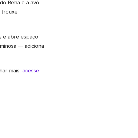
ido Reha e a avó
 trouxe
s e abre espaço
iminosa — adiciona
har mais,
acesse