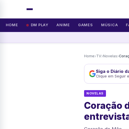
HOME
DM PLAY
ANIME
GAMES
MÚSICA
F
›
›
›
Home
TV
Novelas
Siga o Diário 
Clique em Seguir 
NOVELAS
Coração d
entrevist