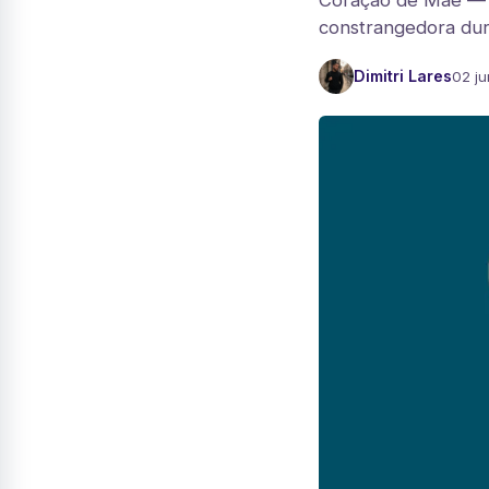
Coração de Mãe — O
constrangedora dur
Dimitri Lares
02 ju