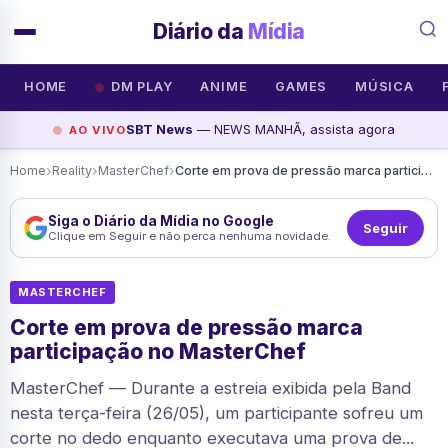
Diário da
Mídia
HOME
DM PLAY
ANIME
GAMES
MÚSICA
SBT News
— NEWS MANHÃ, assista agora
AO VIVO
›
›
›
Home
Reality
MasterChef
Corte em prova de pressão marca participação no MasterChef
Siga o Diário da Mídia no Google
Seguir
Clique em Seguir e não perca nenhuma novidade.
MASTERCHEF
Corte em prova de pressão marca
participação no MasterChef
MasterChef — Durante a estreia exibida pela Band
nesta terça-feira (26/05), um participante sofreu um
corte no dedo enquanto executava uma prova de...