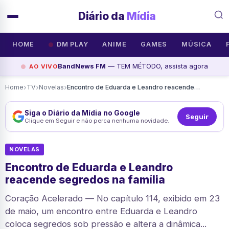
Diário da
Mídia
HOME
DM PLAY
ANIME
GAMES
MÚSICA
BandNews FM
— TEM MÉTODO, assista agora
AO VIVO
›
›
›
Home
TV
Novelas
Encontro de Eduarda e Leandro reacende segredos na família
Siga o Diário da Mídia no Google
Seguir
Clique em Seguir e não perca nenhuma novidade.
NOVELAS
Encontro de Eduarda e Leandro
reacende segredos na família
Coração Acelerado — No capítulo 114, exibido em 23
de maio, um encontro entre Eduarda e Leandro
coloca segredos sob pressão e altera a dinâmica...