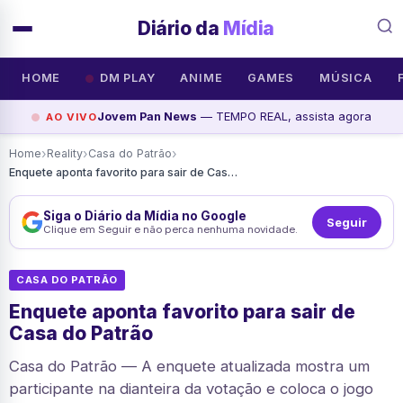
Diário da
Mídia
HOME
DM PLAY
ANIME
GAMES
MÚSICA
Jovem Pan News
— TEMPO REAL, assista agora
AO VIVO
›
›
›
Home
Reality
Casa do Patrão
Enquete aponta favorito para sair de Casa do Patrão
Siga o Diário da Mídia no Google
Seguir
Clique em Seguir e não perca nenhuma novidade.
CASA DO PATRÃO
Enquete aponta favorito para sair de
Casa do Patrão
Casa do Patrão — A enquete atualizada mostra um
participante na dianteira da votação e coloca o jogo