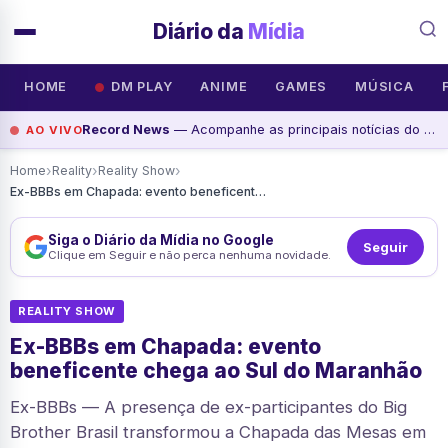
Diário da
Mídia
HOME
DM PLAY
ANIME
GAMES
MÚSICA
Record News
— Acompanhe as principais notícias do dia na Record News, assista agora
AO VIVO
›
›
›
Home
Reality
Reality Show
Ex-BBBs em Chapada: evento beneficente chega ao Sul do Maranhão
Siga o Diário da Mídia no Google
Seguir
Clique em Seguir e não perca nenhuma novidade.
REALITY SHOW
Ex-BBBs em Chapada: evento
beneficente chega ao Sul do Maranhão
Ex-BBBs — A presença de ex-participantes do Big
Brother Brasil transformou a Chapada das Mesas em