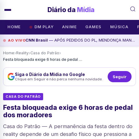
Diário da
Mídia
HOME
DM PLAY
ANIME
GAMES
MÚSICA
CNN Brasil
— APÓS PEDIDOS DO PL, MENDONÇA MANDA PT ENTREGAR GRAVAÇÕES DE EVENTOS | AGORA CNN MANHÃ, assista agora
AO VIVO
›
›
›
Home
Reality
Casa do Patrão
Festa bloqueada exige 6 horas de pedal dos moradores
Siga o Diário da Mídia no Google
Seguir
Clique em Seguir e não perca nenhuma novidade.
CASA DO PATRÃO
Festa bloqueada exige 6 horas de pedal
dos moradores
Casa do Patrão — A permanência da festa dentro do
reality depende de um desafio físico que pressiona a