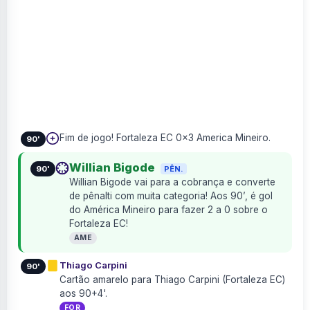
Fim de jogo! Fortaleza EC 0×3 America Mineiro.
90'
Willian Bigode
PÊN.
90'
Willian Bigode vai para a cobrança e converte
de pênalti com muita categoria! Aos 90’, é gol
do América Mineiro para fazer 2 a 0 sobre o
Fortaleza EC!
AME
Thiago Carpini
90'
Cartão amarelo para Thiago Carpini (Fortaleza EC)
aos 90+4'.
FOR