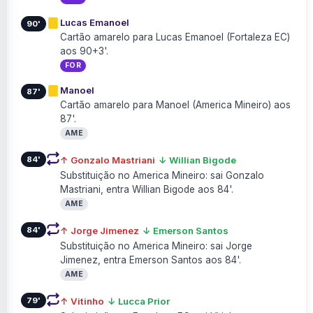
Lucas Emanoel
90'
Cartão amarelo para Lucas Emanoel (Fortaleza EC)
aos 90+3'.
FOR
Manoel
87'
Cartão amarelo para Manoel (America Mineiro) aos
87'.
AME
84'
↑ Gonzalo Mastriani
↓ Willian Bigode
Substituição no America Mineiro: sai Gonzalo
Mastriani, entra Willian Bigode aos 84'.
AME
84'
↑ Jorge Jimenez
↓ Emerson Santos
Substituição no America Mineiro: sai Jorge
Jimenez, entra Emerson Santos aos 84'.
AME
79'
↑ Vitinho
↓ Lucca Prior