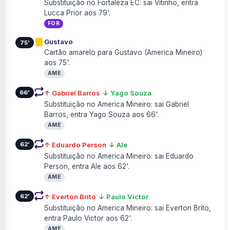
Substituição no Fortaleza EC: sai Vitinho, entra
Lucca Prior aos 79'.
FOR
Gustavo
75'
Cartão amarelo para Gustavo (America Mineiro)
aos 75'.
AME
66'
↑ Gabriel Barros
↓ Yago Souza
Substituição no America Mineiro: sai Gabriel
Barros, entra Yago Souza aos 66'.
AME
62'
↑ Eduardo Person
↓ Ale
Substituição no America Mineiro: sai Eduardo
Person, entra Ale aos 62'.
AME
62'
↑ Everton Brito
↓ Paulo Victor
Substituição no America Mineiro: sai Everton Brito,
entra Paulo Victor aos 62'.
AME