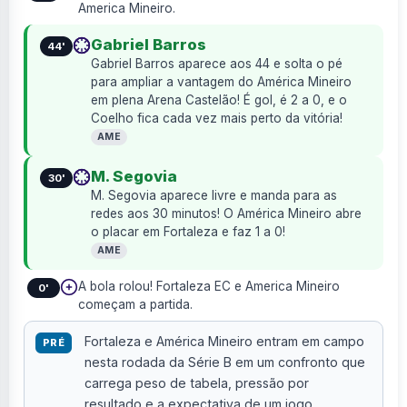
America Mineiro.
Gabriel Barros
44'
Gabriel Barros aparece aos 44 e solta o pé
para ampliar a vantagem do América Mineiro
em plena Arena Castelão! É gol, é 2 a 0, e o
Coelho fica cada vez mais perto da vitória!
AME
M. Segovia
30'
M. Segovia aparece livre e manda para as
redes aos 30 minutos! O América Mineiro abre
o placar em Fortaleza e faz 1 a 0!
AME
A bola rolou! Fortaleza EC e America Mineiro
0'
começam a partida.
Fortaleza e América Mineiro entram em campo
PRÉ
nesta rodada da Série B em um confronto que
carrega peso de tabela, pressão por
resultado e a expectativa de um jogo