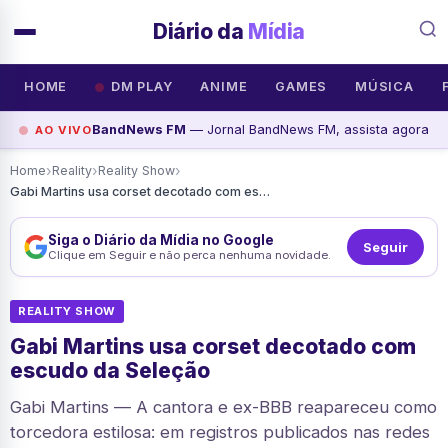
Diário da
Mídia
HOME
DM PLAY
ANIME
GAMES
MÚSICA
BandNews FM
— Jornal BandNews FM, assista agora
AO VIVO
›
›
›
Home
Reality
Reality Show
Gabi Martins usa corset decotado com escudo da Seleção
Siga o Diário da Mídia no Google
Seguir
Clique em Seguir e não perca nenhuma novidade.
REALITY SHOW
Gabi Martins usa corset decotado com
escudo da Seleção
Gabi Martins — A cantora e ex-BBB reapareceu como
torcedora estilosa: em registros publicados nas redes