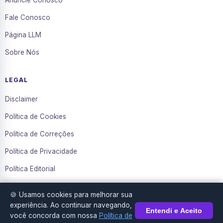
Anuncie Conosco
Fale Conosco
Página LLM
Sobre Nós
LEGAL
Disclaimer
Política de Cookies
Política de Correções
Política de Privacidade
Política Editorial
Termos de Uso
🍪 Usamos cookies para melhorar sua
Transparência
experiência. Ao continuar navegando,
Entendi e Aceito
você concorda com nossa
Política de