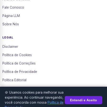
Fale Conosco
Página LLM
Sobre Nós
LEGAL
Disclaimer
Política de Cookies
Política de Correções
Política de Privacidade
Política Editorial
Termos de Uso
🍪 Usamos cookies para melhorar sua
Transparência
experiência. Ao continuar navegando,
Entendi e Aceito
você concorda com nossa
Política de