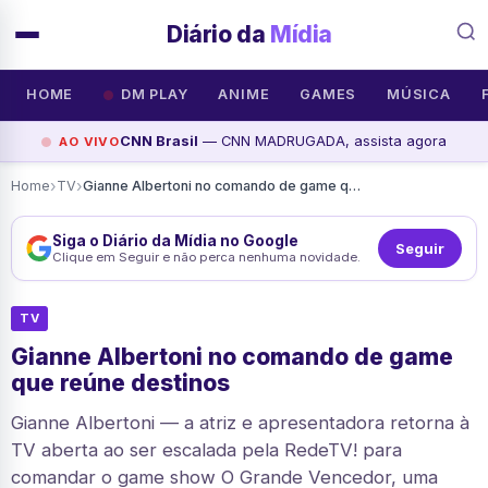
Diário da
Mídia
HOME
DM PLAY
ANIME
GAMES
MÚSICA
CNN Brasil
— CNN MADRUGADA, assista agora
AO VIVO
›
›
Home
TV
Gianne Albertoni no comando de game que reúne destinos
Siga o Diário da Mídia no Google
Seguir
Clique em Seguir e não perca nenhuma novidade.
TV
Gianne Albertoni no comando de game
que reúne destinos
Gianne Albertoni — a atriz e apresentadora retorna à
TV aberta ao ser escalada pela RedeTV! para
comandar o game show O Grande Vencedor, uma