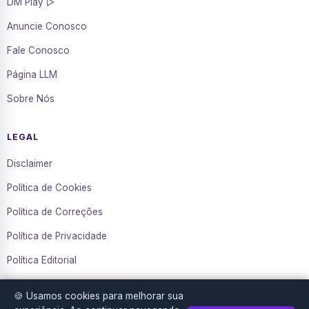
DM Play ▷
Anuncie Conosco
Fale Conosco
Página LLM
Sobre Nós
LEGAL
Disclaimer
Política de Cookies
Política de Correções
Política de Privacidade
Política Editorial
Termos de Uso
🍪 Usamos cookies para melhorar sua
Transparência