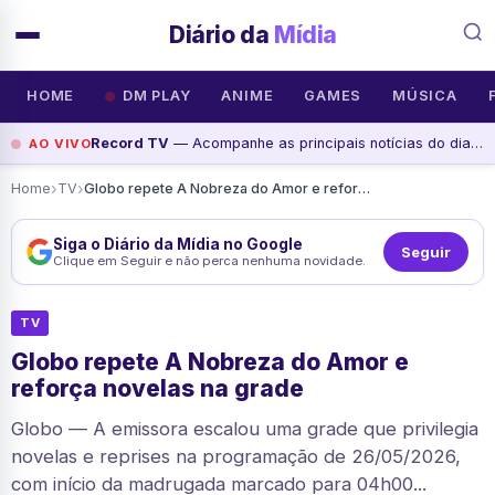
Diário da
Mídia
HOME
DM PLAY
ANIME
GAMES
MÚSICA
Record TV
— Acompanhe as principais notícias do dia na Record News, assista agora
AO VIVO
›
›
Home
TV
Globo repete A Nobreza do Amor e reforça novelas na grade
Siga o Diário da Mídia no Google
Seguir
Clique em Seguir e não perca nenhuma novidade.
TV
Globo repete A Nobreza do Amor e
reforça novelas na grade
Globo — A emissora escalou uma grade que privilegia
novelas e reprises na programação de 26/05/2026,
com início da madrugada marcado para 04h00...