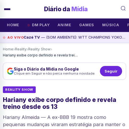
Diário da
Mídia
HOME
DM PLAY
ANIME
GAMES
MÚSICA
Cazé TV
— (SOM AMBIENTE): WTT CHAMPIONS YOKOHAMA | FINAIS, assista agora
AO VIVO
›
›
›
Home
Reality
Reality Show
Hariany exibe corpo definido e revela treino desde os 13
Siga o Diário da Mídia no Google
Seguir
Clique em Seguir e não perca nenhuma novidade.
REALITY SHOW
Hariany exibe corpo definido e revela
treino desde os 13
Hariany Almeida — A ex-BBB 19 mostra como
pequenas mudanças viraram estratégia para manter o