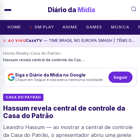
Diário da
Mídia
HOME
DM PLAY
ANIME
GAMES
MÚSICA
CazéTV
— TIME BRASIL NO EUROPA SMASH | TÊNIS DE MESA, assista agora
AO VIVO
›
›
›
Home
Reality
Casa do Patrão
Hassum revela central de controle da Casa do Patrão
Siga o Diário da Mídia no Google
Seguir
Clique em Seguir e não perca nenhuma novidade.
CASA DO PATRÃO
Hassum revela central de controle da
Casa do Patrão
Leandro Hassum — ao mostrar a central de controle
da Casa do Patrão, o apresentador abriu uma janela