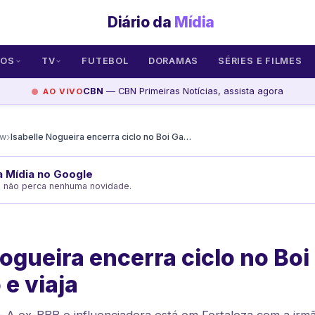
Diário da
Mídia
SOS
TV
FUTEBOL
DORAMAS
SÉRIES E FILMES
CBN
— CBN Primeiras Notícias, assista agora
AO VIVO
›
ow
Isabelle Nogueira encerra ciclo no Boi Garantido e viaja
da Mídia no Google
e não perca nenhuma novidade.
Nogueira encerra ciclo no Boi
 e viaja