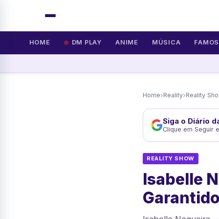
HOME
DM PLAY
ANIME
MÚSICA
FAMO
›
›
Home
Reality
Reality Sh
Siga o Diário 
Clique em Seguir 
REALITY SHOW
Isabelle 
Garantido