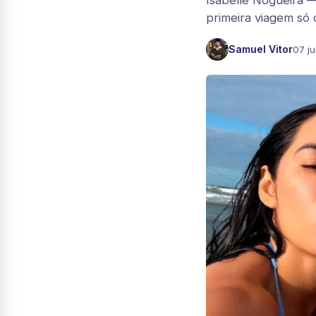
Isabelle Nogueira —
primeira viagem só 
Samuel Vitor
07 ju