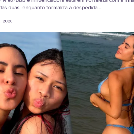
 A ex-BBB e influenciadora está em Fortaleza com a irm
das duas, enquanto formaliza a despedida...
l. 2026