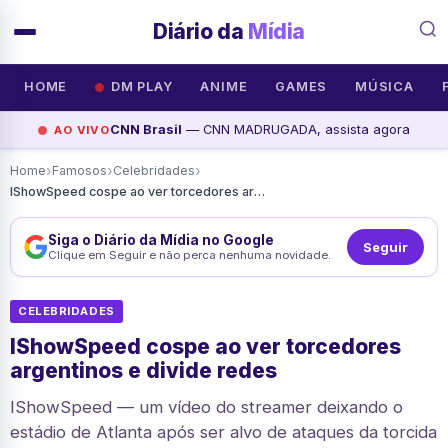
Diário da
Mídia
HOME
DM PLAY
ANIME
GAMES
MÚSICA
CNN Brasil
— CNN MADRUGADA, assista agora
AO VIVO
›
›
›
Home
Famosos
Celebridades
IShowSpeed cospe ao ver torcedores argentinos e divide redes
Siga o Diário da Mídia no Google
Seguir
Clique em Seguir e não perca nenhuma novidade.
CELEBRIDADES
IShowSpeed cospe ao ver torcedores
argentinos e divide redes
IShowSpeed — um vídeo do streamer deixando o
estádio de Atlanta após ser alvo de ataques da torcida