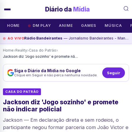
Diário da
Mídia
HOME
DM PLAY
ANIME
GAMES
MÚSICA
Rádio Bandeirantes
— Jornalismo Bandeirantes - Manhã - Programa de, assista agora
AO VIVO
›
›
›
Home
Reality
Casa do Patrão
Jackson diz 'Jogo sozinho' e promete não indicar policial
Siga o Diário da Mídia no Google
Seguir
Clique em Seguir e não perca nenhuma novidade.
CASA DO PATRÃO
Jackson diz 'Jogo sozinho' e promete
não indicar policial
Jackson — Em declaração direta e sem rodeios, o
participante negou formar parceria com João Victor e