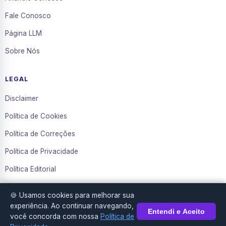
Fale Conosco
Página LLM
Sobre Nós
LEGAL
Disclaimer
Política de Cookies
Política de Correções
Política de Privacidade
Política Editorial
Termos de Uso
🍪 Usamos cookies para melhorar sua
Transparência
experiência. Ao continuar navegando,
Entendi e Aceito
você concorda com nossa
Política de