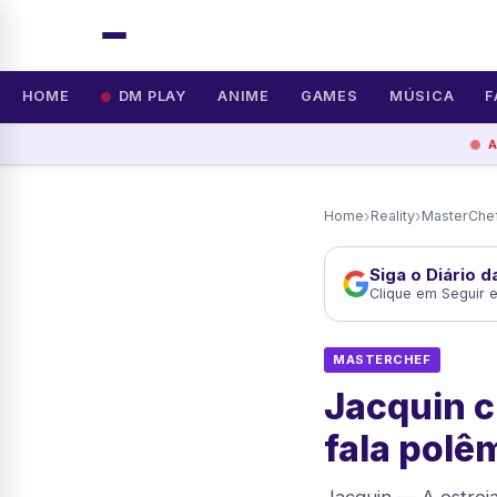
HOME
DM PLAY
ANIME
GAMES
MÚSICA
F
›
›
Home
Reality
MasterChe
Siga o Diário 
Clique em Seguir 
MASTERCHEF
Jacquin 
fala polê