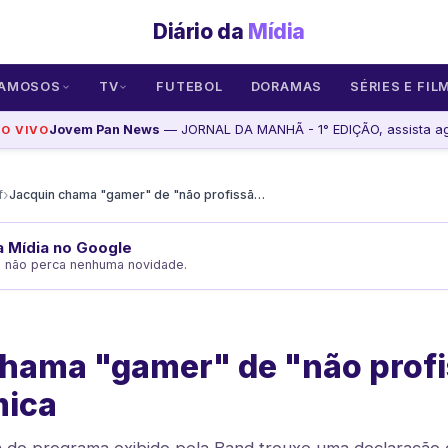
Diário da
Mídia
AMOSOS
TV
FUTEBOL
DORAMAS
SÉRIES E FIL
Jovem Pan News
— JORNAL DA MANHÃ - 1° EDIÇÃO, assista a
AO VIVO
›
f
Jacquin chama "gamer" de "não profissão" em fala polêmica
da Mídia no Google
e não perca nenhuma novidade.
chama "gamer" de "não prof
mica