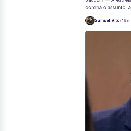
Jacquin — A estrei
domina o assunto: a
Samuel Vitor
26 m