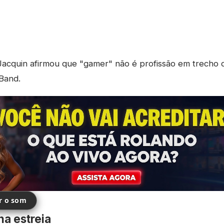
acquin afirmou que "gamer" não é profissão em trecho d
 Band.
ir o som
na estreia