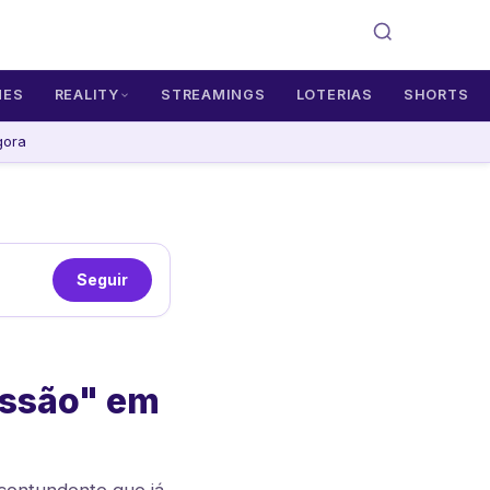
MES
REALITY
STREAMINGS
LOTERIAS
SHORTS
gora
Seguir
issão" em