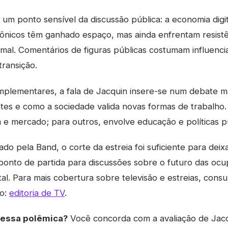
 um ponto sensível da discussão pública: a economia digit
trônicos têm ganhado espaço, mas ainda enfrentam resist
mal. Comentários de figuras públicas costumam influenc
transição.
mplementares, a fala de Jacquin insere-se num debate m
es e como a sociedade valida novas formas de trabalho. 
e mercado; para outros, envolve educação e políticas pú
do pela Band, o corte da estreia foi suficiente para dei
ponto de partida para discussões sobre o futuro das ocu
tal. Para mais cobertura sobre televisão e estreias, cons
to:
editoria de TV
.
dessa polêmica?
Você concorda com a avaliação de Jacq