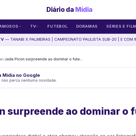
Diário da
Mídia
AMOSOS
TV
FUTEBOL
DORAMAS
SÉRIES E FIL
TV
— TANABI X PALMEIRAS | CAMPEONATO PAULISTA SUB-20 | E COM IM
›
ow
Jade Picon surpreende ao dominar o futevôlei na praia
da Mídia no Google
e não perca nenhuma novidade.
n surpreende ao dominar o f