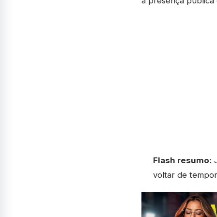
a presença pública 
Flash resumo:
J
voltar de tempor