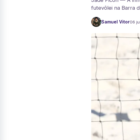
Jade Picon — A infl
futevôlei na Barra d
Samuel Vitor
06 j