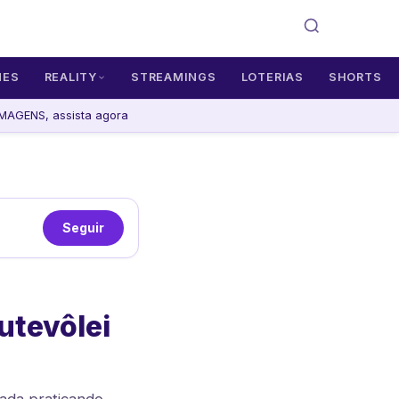
MES
REALITY
STREAMINGS
LOTERIAS
SHORTS
AGENS, assista agora
Seguir
utevôlei