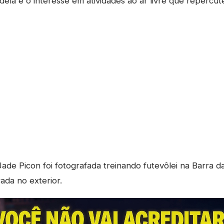
dela e o interesse em atividades ao ar livre que repercu
ade Picon foi fotografada treinando futevôlei na Barra d
ada no exterior.