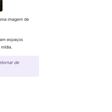
 uma imagem de
izam espaços
mídia.
etornar de