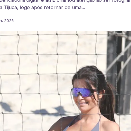
uenciadora digital e atriz chamou atenção ao ser fotogra
a Tijuca, logo após retornar de uma...
un. 2026