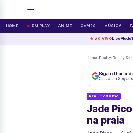
HOME
DM PLAY
ANIME
GAMES
MÚSICA
F
LiveMode
AO VIVO
›
›
Home
Reality
Reality Sh
Siga o Diário 
Clique em Seguir 
REALITY SHOW
Jade Pico
na praia