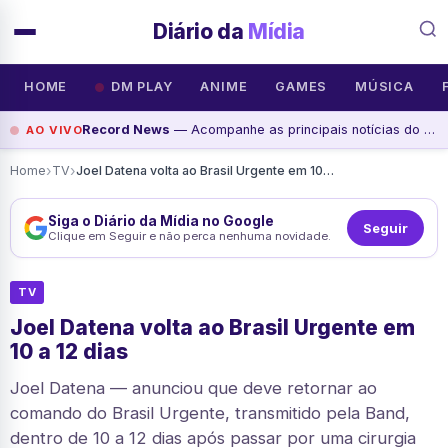
Diário da
Mídia
HOME
DM PLAY
ANIME
GAMES
MÚSICA
Record News
— Acompanhe as principais notícias do dia na Record News, assista agora
AO VIVO
›
›
Home
TV
Joel Datena volta ao Brasil Urgente em 10 a 12 dias
Siga o Diário da Mídia no Google
Seguir
Clique em Seguir e não perca nenhuma novidade.
TV
Joel Datena volta ao Brasil Urgente em
10 a 12 dias
Joel Datena — anunciou que deve retornar ao
comando do Brasil Urgente, transmitido pela Band,
dentro de 10 a 12 dias após passar por uma cirurgia