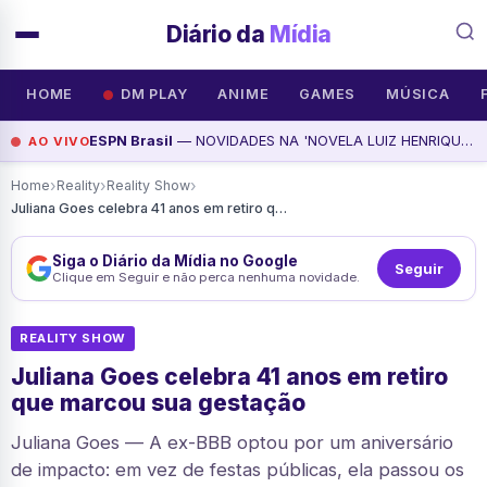
Diário da
Mídia
HOME
DM PLAY
ANIME
GAMES
MÚSICA
ESPN Brasil
— NOVIDADES NA 'NOVELA LUIZ HENRIQUE E FLAMENGO' | VASCO ATIVO NO MERCADO | O FUTURO DE FABINHO, assista agora
AO VIVO
›
›
›
Home
Reality
Reality Show
Juliana Goes celebra 41 anos em retiro que marcou sua gestação
Siga o Diário da Mídia no Google
Seguir
Clique em Seguir e não perca nenhuma novidade.
REALITY SHOW
Juliana Goes celebra 41 anos em retiro
que marcou sua gestação
Juliana Goes — A ex-BBB optou por um aniversário
de impacto: em vez de festas públicas, ela passou os