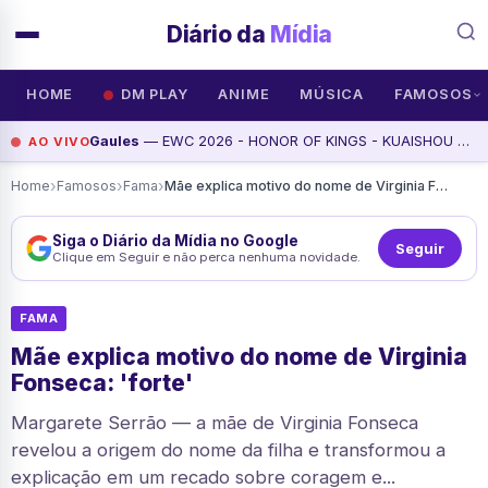
Diário da
Mídia
HOME
DM PLAY
ANIME
MÚSICA
FAMOSOS
Gaules
— EWC 2026 - HONOR OF KINGS - KUAISHOU GAMING VS VIRTUS PRO - DIA 8 - Siga @Gaules nas redes sociais!, assista agora
AO VIVO
›
›
›
Home
Famosos
Fama
Mãe explica motivo do nome de Virginia Fonseca: 'forte'
Siga o Diário da Mídia no Google
Seguir
Clique em Seguir e não perca nenhuma novidade.
FAMA
Mãe explica motivo do nome de Virginia
Fonseca: 'forte'
Margarete Serrão — a mãe de Virginia Fonseca
revelou a origem do nome da filha e transformou a
explicação em um recado sobre coragem e...