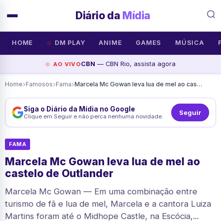
Diário da
Mídia
HOME
DM PLAY
ANIME
GAMES
MÚSICA
CBN
— CBN Rio, assista agora
AO VIVO
›
›
›
Home
Famosos
Fama
Marcela Mc Gowan leva lua de mel ao castelo de Outlander
Siga o Diário da Mídia no Google
Seguir
Clique em Seguir e não perca nenhuma novidade.
FAMA
Marcela Mc Gowan leva lua de mel ao
castelo de Outlander
Marcela Mc Gowan — Em uma combinação entre
turismo de fã e lua de mel, Marcela e a cantora Luiza
Martins foram até o Midhope Castle, na Escócia,...