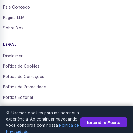
Fale Conosco
Página LLM
Sobre Nós
LEGAL
Disclaimer
Política de Cookies
Política de Correções
Política de Privacidade
Política Editorial
Termos de Uso
🍪 Usamos cookies para melhorar sua
Transparência
experiência. Ao continuar navegando,
Entendi e Aceito
você concorda com nossa
Política de
Privacidade
.
© 2016–2026 Diário da Mídia. Todos os direitos reservados.