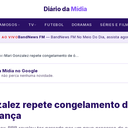
Diário da
Mídia
AMOSOS
TV
FUTEBOL
DORAMAS
SÉRIES E FIL
BandNews FM
— BandNews FM No Meio Do Dia, assista ago
AO VIVO
›
ow
Mari Gonzalez repete congelamento de óvulos por segurança
da Mídia no Google
e não perca nenhuma novidade.
alez repete congelamento d
rança