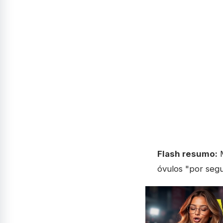
Flash resumo:
M
óvulos "por segu