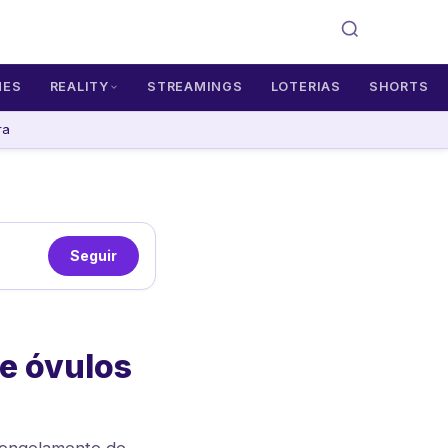
MES
REALITY
STREAMINGS
LOTERIAS
SHORTS
ra
Seguir
e óvulos