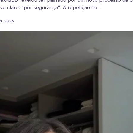
 ex-BBB revelou ter passado por um novo processo de 
vo claro: "por segurança". A repetição do...
un. 2026