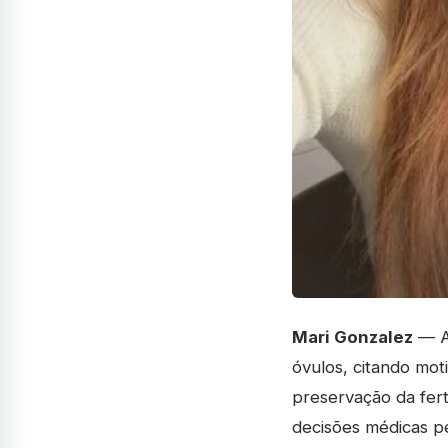
Mari Gonzalez
— A
óvulos, citando mot
preservação da fer
decisões médicas pe