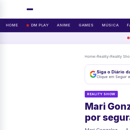
HOME
DM PLAY
ANIME
GAMES
MÚSICA
F
›
›
Home
Reality
Reality Sh
Siga o Diário 
Clique em Seguir 
REALITY SHOW
Mari Gonz
por segu