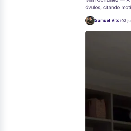
Mari Gonzalez — A
óvulos, citando moti
Samuel Vitor
03 j