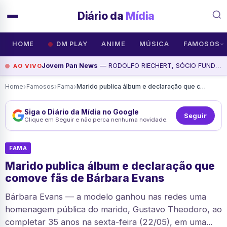
Diário da
Mídia
HOME
DM PLAY
ANIME
MÚSICA
FAMOSOS
Jovem Pan News
— RODOLFO RIECHERT, SÓCIO FUNDADOR E CEO DO GRUPO GENIAL INVESTIMENTOS | SHOW BUSINESS, assista agora
AO VIVO
›
›
›
Home
Famosos
Fama
Marido publica álbum e declaração que comove fãs de Bárbara Evans
Siga o Diário da Mídia no Google
Seguir
Clique em Seguir e não perca nenhuma novidade.
FAMA
Marido publica álbum e declaração que
comove fãs de Bárbara Evans
Bárbara Evans — a modelo ganhou nas redes uma
homenagem pública do marido, Gustavo Theodoro, ao
completar 35 anos na sexta-feira (22/05), em uma...