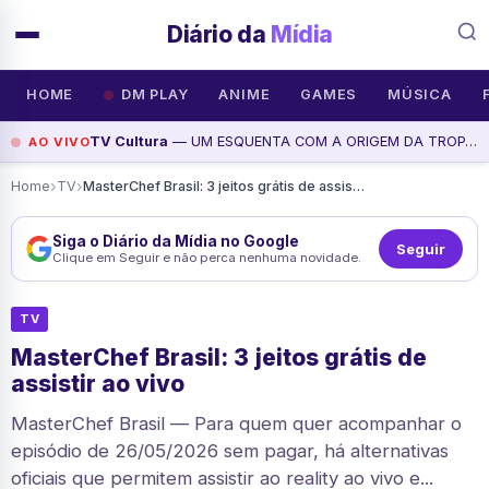
Diário da
Mídia
HOME
DM PLAY
ANIME
GAMES
MÚSICA
TV Cultura
— UM ESQUENTA COM A ORIGEM DA TROPA ESMERALDA! | ANTIMATÉRIA - ENERGIA GEEK, assista agora
AO VIVO
›
›
Home
TV
MasterChef Brasil: 3 jeitos grátis de assistir ao vivo
Siga o Diário da Mídia no Google
Seguir
Clique em Seguir e não perca nenhuma novidade.
TV
MasterChef Brasil: 3 jeitos grátis de
assistir ao vivo
MasterChef Brasil — Para quem quer acompanhar o
episódio de 26/05/2026 sem pagar, há alternativas
oficiais que permitem assistir ao reality ao vivo e...