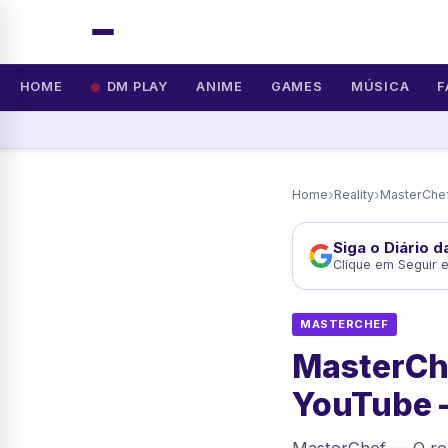
HOME
DM PLAY
ANIME
GAMES
MÚSICA
F
›
›
Home
Reality
MasterChe
Siga o Diário 
Clique em Seguir 
MASTERCHEF
MasterChe
YouTube 