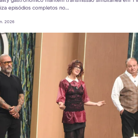
ity gastronômico mantém transmissão simultânea em TV e
iza episódios completos no...
un. 2026