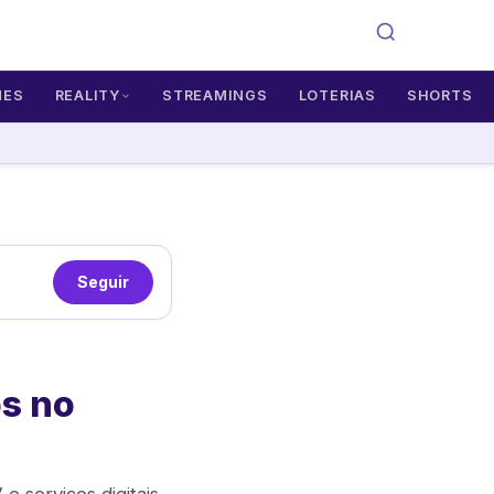
MES
REALITY
STREAMINGS
LOTERIAS
SHORTS
Seguir
os no