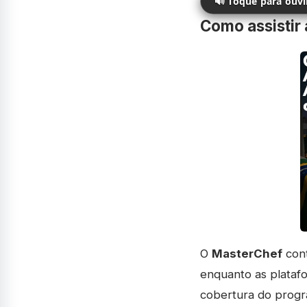
🔊 Toque para ouv
Como assistir
O
MasterChef
cont
enquanto as plataf
cobertura do progr