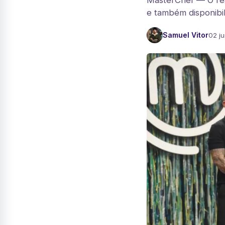
MasterChef — O real
e também disponibil
Samuel Vitor
02 j