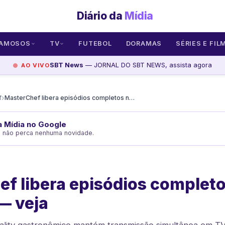
Diário da
Mídia
AMOSOS
TV
FUTEBOL
DORAMAS
SÉRIES E FIL
SBT News
— JORNAL DO SBT NEWS, assista agora
AO VIVO
›
f
MasterChef libera episódios completos no YouTube — veja
da Mídia no Google
e não perca nenhuma novidade.
f libera episódios complet
— veja