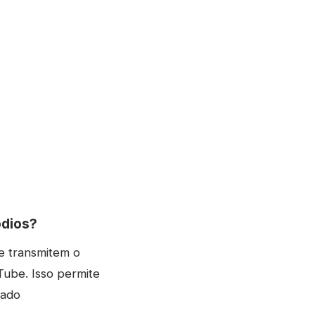
ódios?
e transmitem o
Tube. Isso permite
tado