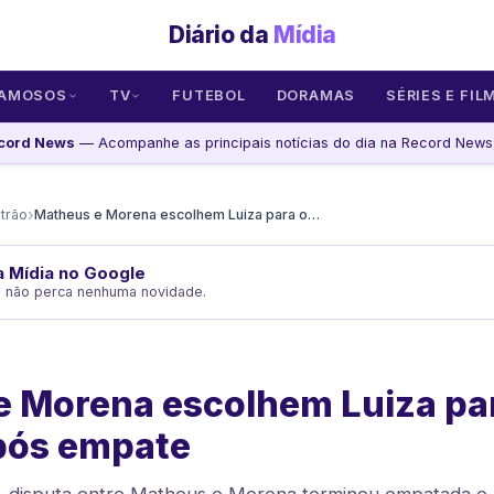
Diário da
Mídia
AMOSOS
TV
FUTEBOL
DORAMAS
SÉRIES E FIL
cord News
— Acompanhe as principais notícias do dia na Record News,
›
trão
Matheus e Morena escolhem Luiza para o trampo após empate
da Mídia no Google
e não perca nenhuma novidade.
 Morena escolhem Luiza pa
pós empate