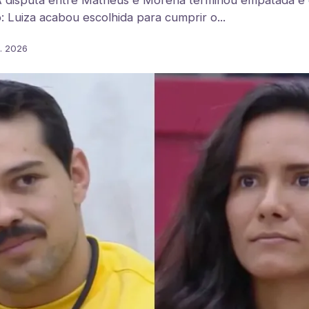
 disputa entre Matheus e Morena terminou empatada e o
 Luiza acabou escolhida para cumprir o...
n. 2026