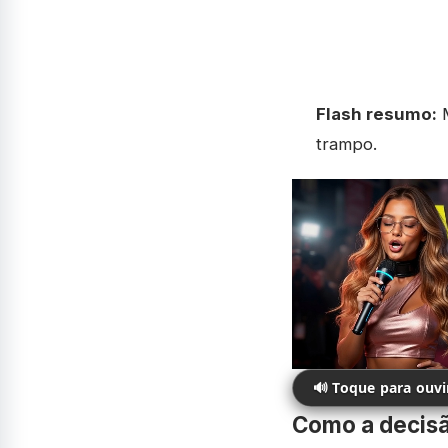
Flash resumo:
M
trampo.
🔊 Toque para ouv
Como a decisã