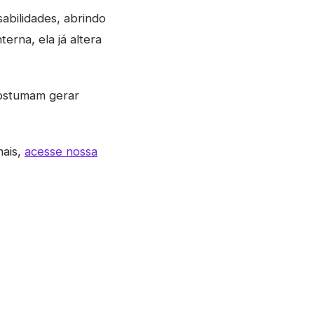
abilidades, abrindo
erna, ela já altera
costumam gerar
mais,
acesse nossa