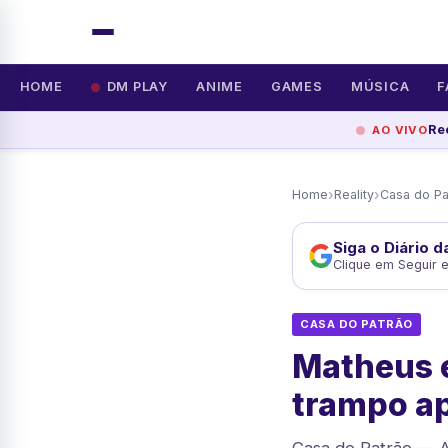
HOME
DM PLAY
ANIME
GAMES
MÚSICA
F
Re
AO VIVO
›
›
Home
Reality
Casa do Pa
Siga o Diário 
Clique em Seguir 
CASA DO PATRÃO
Matheus e
trampo a