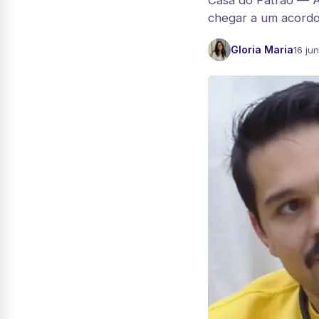
Casa do Patrão — A
chegar a um acordo:
Gloria Maria
16 ju