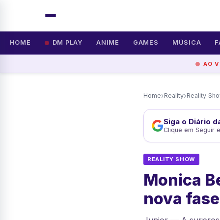
HOME
DM PLAY
ANIME
GAMES
MÚSICA
F
AO V
›
›
Home
Reality
Reality Sh
Siga o Diário 
Clique em Seguir 
REALITY SHOW
Monica Be
nova fase 