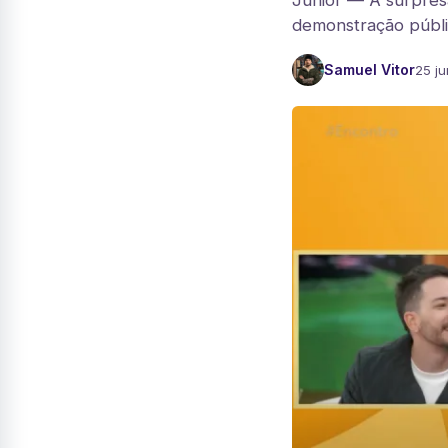
Junior — A surpres
demonstração públic
Samuel Vitor
25 ju