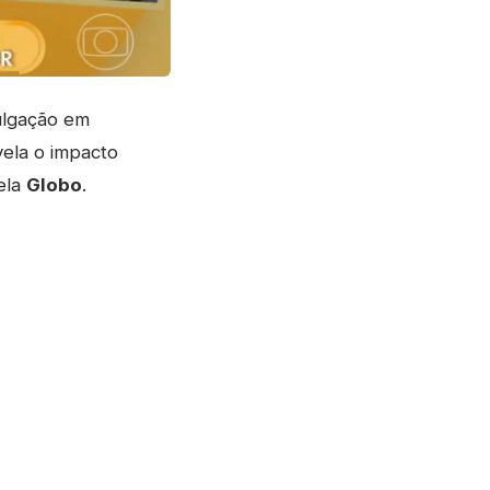
ulgação em
vela o impacto
ela
Globo
.