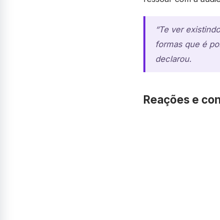
“Te ver existind
formas que é pos
declarou.
Reações e con