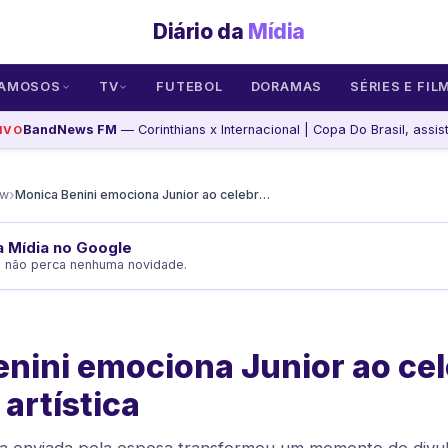
Diário da
Mídia
AMOSOS
TV
FUTEBOL
DORAMAS
SÉRIES E FIL
BandNews FM
— Corinthians x Internacional | Copa Do Brasil, assis
IVO
›
ow
Monica Benini emociona Junior ao celebrar nova fase artística
da Mídia no Google
e não perca nenhuma novidade.
nini emociona Junior ao cel
artística