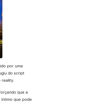
dido por uma
ugiu do script
reality.
eforçando que a
 íntimo que pode