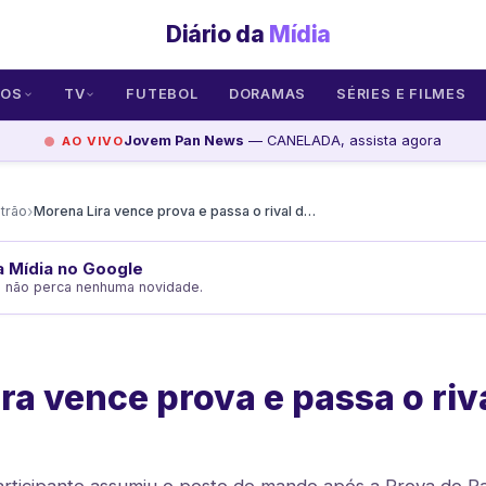
Diário da
Mídia
SOS
TV
FUTEBOL
DORAMAS
SÉRIES E FILMES
Jovem Pan News
— CANELADA, assista agora
AO VIVO
›
trão
Morena Lira vence prova e passa o rival direto à berlinda
da Mídia no Google
e não perca nenhuma novidade.
ra vence prova e passa o riva