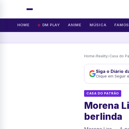
HOME
DM PLAY
ANIME
MÚSICA
FAMO
›
›
Home
Reality
Casa do Pa
Siga o Diário 
Clique em Seguir 
CASA DO PATRÃO
Morena Li
berlinda