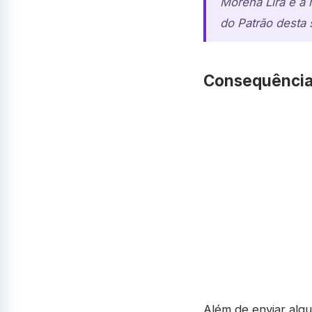
Morena Lira é a
do Patrão desta s
Consequências
Além de enviar algu