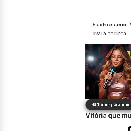
Flash resumo:
M
rival à berlinda.
🔊 Toque para ouv
Vitória que m