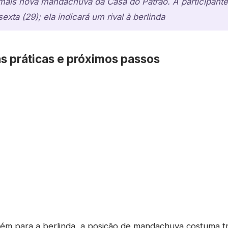
 mais nova mandachuva da Casa do Patrão. A participant
exta (29); ela indicará um rival à berlinda
 práticas e próximos passos
ém para a berlinda, a posição de mandachuva costuma tra