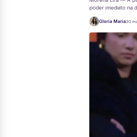
Morena Lira — A pa
poder imediato na 
Gloria Maria
30 ma