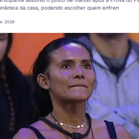
rticipante assumiu o posto de mando após a Prova do P
dinâmica da casa, podendo escolher quem enfren
i. 2026