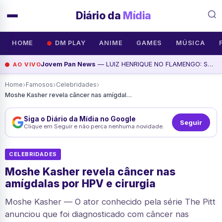
Diário da
Mídia
HOME
DM PLAY
ANIME
GAMES
MÚSICA
Jovem Pan News
— LUIZ HENRIQUE NO FLAMENGO: SAIBA TUDO; PALMEIRAS PERDE, MAS AVANÇA; VINI VAI RENOVAR? | BATE-PRONTO, assista agora
AO VIVO
›
›
›
Home
Famosos
Celebridades
Moshe Kasher revela câncer nas amígdalas por HPV e cirurgia
Siga o Diário da Mídia no Google
Seguir
Clique em Seguir e não perca nenhuma novidade.
CELEBRIDADES
Moshe Kasher revela câncer nas
amígdalas por HPV e cirurgia
Moshe Kasher — O ator conhecido pela série The Pitt
anunciou que foi diagnosticado com câncer nas