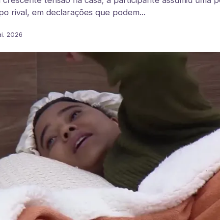
 crescente tensão na casa, a participante assumiu uma 
upo rival, em declarações que podem...
i. 2026