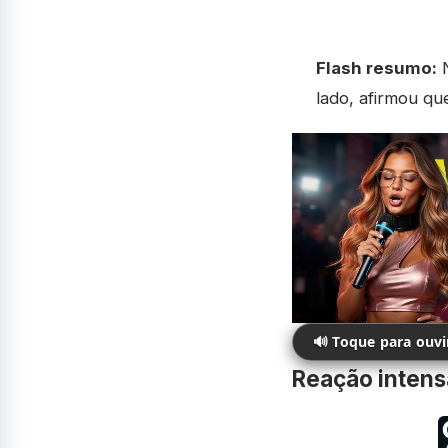
Flash resumo:
N
lado, afirmou qu
🔊 Toque para ouv
Reação intens