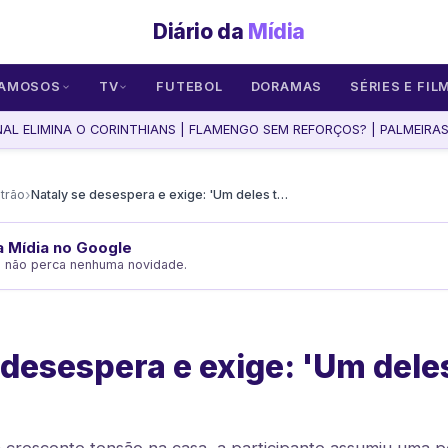
Diário da
Mídia
AMOSOS
TV
FUTEBOL
DORAMAS
SÉRIES E FIL
L ELIMINA O CORINTHIANS | FLAMENGO SEM REFORÇOS? | PALMEIRAS F
›
trão
Nataly se desespera e exige: 'Um deles tem que sair'
da Mídia no Google
e não perca nenhuma novidade.
 desespera e exige: 'Um dele