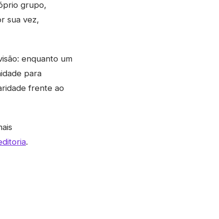
óprio grupo,
r sua vez,
ivisão: enquanto um
nidade para
aridade frente ao
mais
ditoria
.