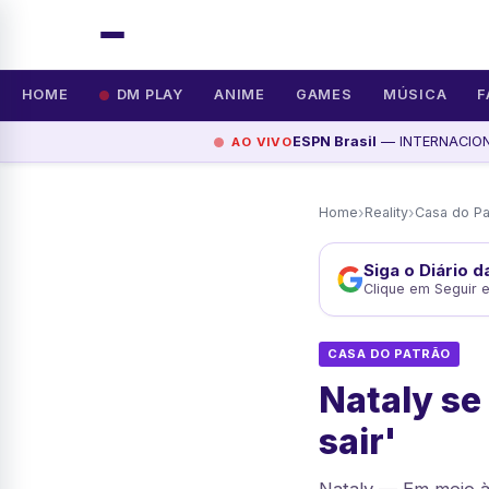
HOME
DM PLAY
ANIME
GAMES
MÚSICA
F
ESPN Brasil
— INTERNACIONA
AO VIVO
›
›
Home
Reality
Casa do Pa
Siga o Diário 
Clique em Seguir 
CASA DO PATRÃO
Nataly se
sair'