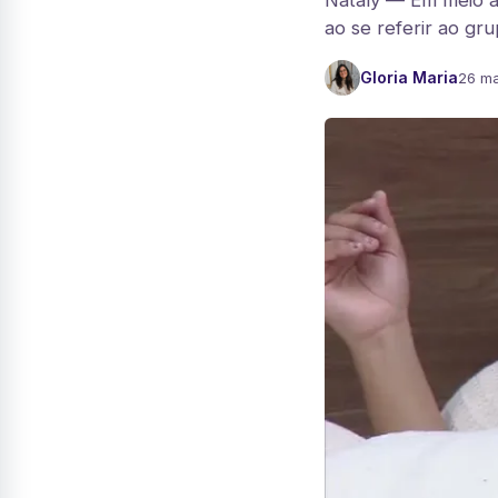
Nataly — Em meio à
ao se referir ao gr
Gloria Maria
26 ma