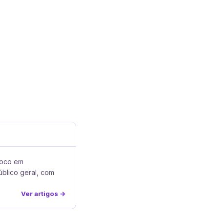
foco em
úblico geral, com
Ver artigos →