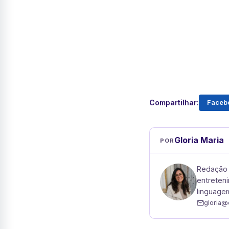
Compartilhar:
Faceb
Gloria Maria
POR
Redação 
entreteni
linguagem
gloria@