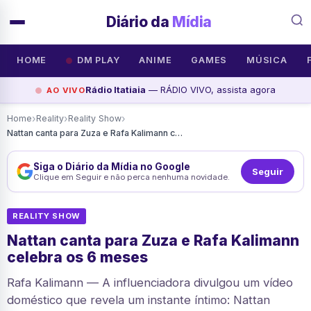
Diário da
Mídia
HOME
DM PLAY
ANIME
GAMES
MÚSICA
Rádio Itatiaia
— RÁDIO VIVO, assista agora
AO VIVO
›
›
›
Home
Reality
Reality Show
Nattan canta para Zuza e Rafa Kalimann celebra os 6 meses
Siga o Diário da Mídia no Google
Seguir
Clique em Seguir e não perca nenhuma novidade.
REALITY SHOW
Nattan canta para Zuza e Rafa Kalimann
celebra os 6 meses
Rafa Kalimann — A influenciadora divulgou um vídeo
doméstico que revela um instante íntimo: Nattan