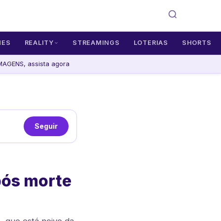
MES
REALITY
STREAMINGS
LOTERIAS
SHORTS
AGENS, assista agora
Seguir
pós morte