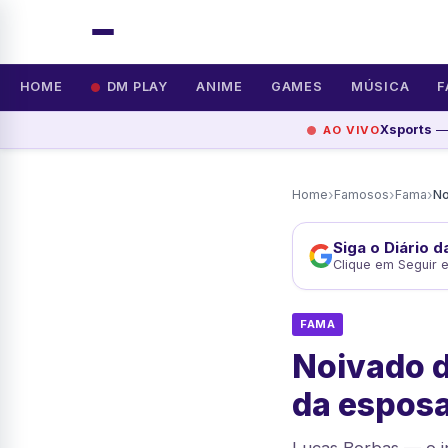
HOME
DM PLAY
ANIME
GAMES
MÚSICA
F
Xsports
— 
AO VIVO
›
›
›
Home
Famosos
Fama
Siga o Diário 
Clique em Seguir 
FAMA
Noivado 
da espos