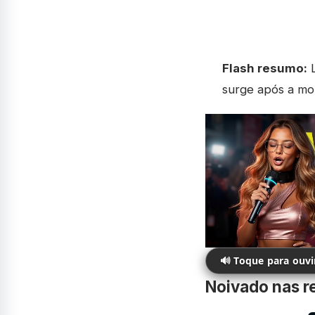
Flash resumo:
L
surge após a mor
🔊 Toque para ouv
Noivado nas r