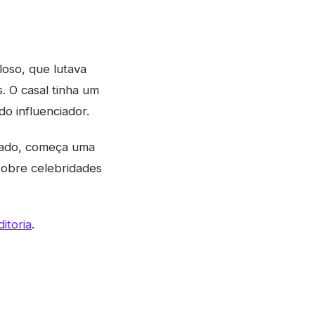
oso, que lutava
. O casal tinha um
do influenciador.
ivado, começa uma
obre celebridades
itoria
.