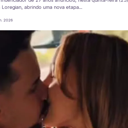
fluenciador de 27 anos anunciou, nesta quinta-feira (25)
a Loregian, abrindo uma nova etapa...
n. 2026