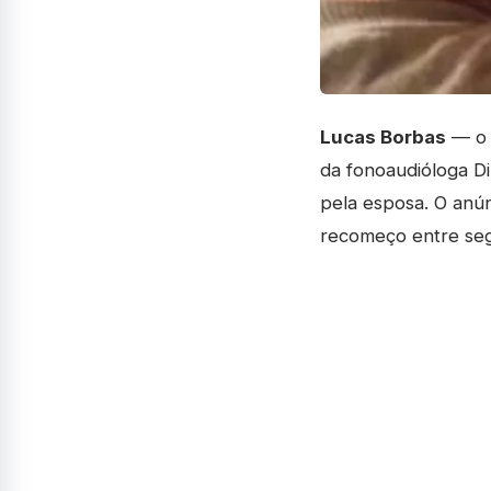
Lucas Borbas
— o i
da fonoaudióloga Di
pela esposa. O anú
recomeço entre seg