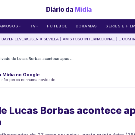
Diário da
Mídia
AMOSOS
TV
FUTEBOL
DORAMAS
SÉRIES E FIL
BAYER LEVERKUSEN X SEVILLA | AMISTOSO INTERNACIONAL | E COM IM
Noivado de Lucas Borbas acontece após morte da esposa
da Mídia no Google
e não perca nenhuma novidade.
de Lucas Borbas acontece a
a