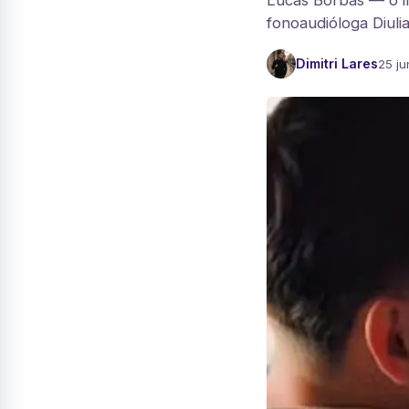
Lucas Borbas — o in
fonoaudióloga Diuli
Dimitri Lares
25 ju