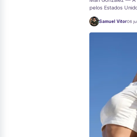
Mari Gonzalez — A 
pelos Estados Unido
Samuel Vitor
06 ju