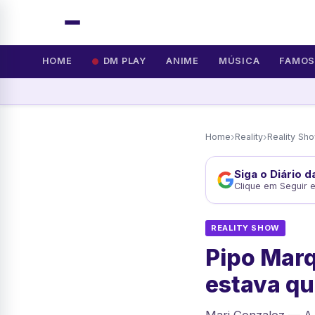
HOME
DM PLAY
ANIME
MÚSICA
FAMO
›
›
Home
Reality
Reality Sh
Siga o Diário 
Clique em Seguir 
REALITY SHOW
Pipo Marq
estava q