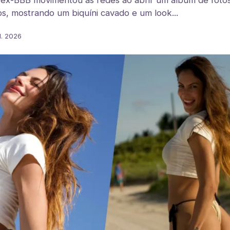
ex-BBB movimentou as redes ao abrir um álbum de foto
s, mostrando um biquíni cavado e um look...
l. 2026