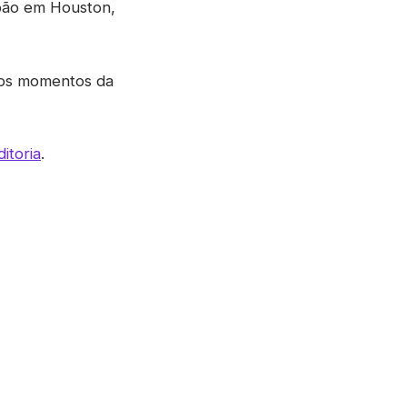
apão em Houston,
rios momentos da
itoria
.