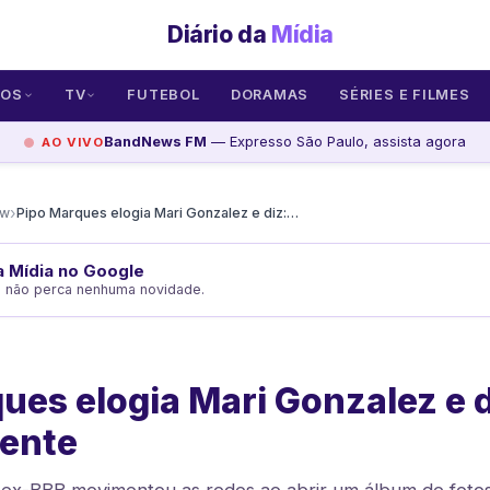
Diário da
Mídia
SOS
TV
FUTEBOL
DORAMAS
SÉRIES E FILMES
BandNews FM
— Expresso São Paulo, assista agora
AO VIVO
›
ow
Pipo Marques elogia Mari Gonzalez e diz: Miami estava quente
da Mídia no Google
e não perca nenhuma novidade.
ues elogia Mari Gonzalez e 
uente