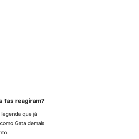
s fãs reagiram?
 legenda que já
s como Gata demais
nto.