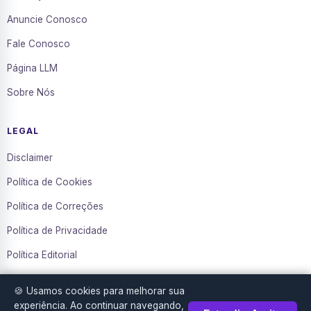
Anuncie Conosco
Fale Conosco
Página LLM
Sobre Nós
LEGAL
Disclaimer
Política de Cookies
Política de Correções
Política de Privacidade
Política Editorial
Termos de Uso
🍪 Usamos cookies para melhorar sua
Transparência
experiência. Ao continuar navegando,