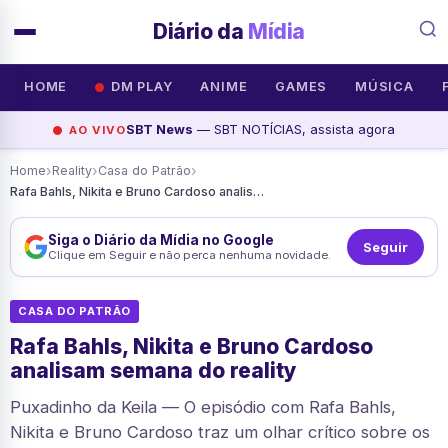
Diário da
Mídia
HOME
DM PLAY
ANIME
GAMES
MÚSICA
SBT News
— SBT NOTÍCIAS, assista agora
AO VIVO
›
›
›
Home
Reality
Casa do Patrão
Rafa Bahls, Nikita e Bruno Cardoso analisam semana do reality
Siga o Diário da Mídia no Google
Seguir
Clique em Seguir e não perca nenhuma novidade.
CASA DO PATRÃO
Rafa Bahls, Nikita e Bruno Cardoso
analisam semana do reality
Puxadinho da Keila — O episódio com Rafa Bahls,
Nikita e Bruno Cardoso traz um olhar crítico sobre os