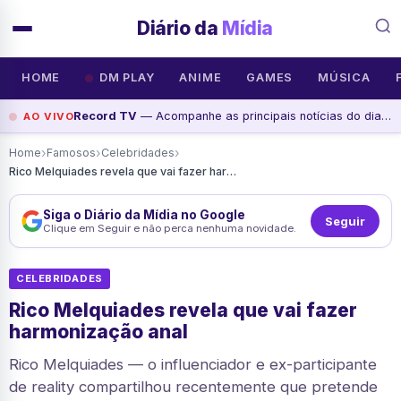
Diário da
Mídia
HOME
DM PLAY
ANIME
GAMES
MÚSICA
Record TV
— Acompanhe as principais notícias do dia na Record News, assista agora
AO VIVO
›
›
›
Home
Famosos
Celebridades
Rico Melquiades revela que vai fazer harmonização anal
Siga o Diário da Mídia no Google
Seguir
Clique em Seguir e não perca nenhuma novidade.
CELEBRIDADES
Rico Melquiades revela que vai fazer
harmonização anal
Rico Melquiades — o influenciador e ex-participante
de reality compartilhou recentemente que pretende