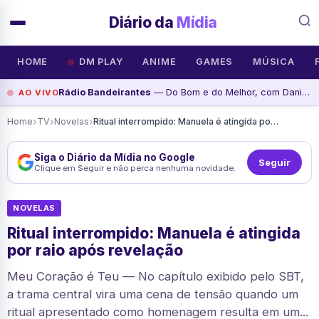
Diário da
Mídia
HOME
DM PLAY
ANIME
GAMES
MÚSICA
Rádio Bandeirantes
— Do Bom e do Melhor, com Danilo Gobatto - Programa de, assista agora
AO VIVO
›
›
›
Home
TV
Novelas
Ritual interrompido: Manuela é atingida por raio após revelação
Siga o Diário da Mídia no Google
Seguir
Clique em Seguir e não perca nenhuma novidade.
NOVELAS
Ritual interrompido: Manuela é atingida
por raio após revelação
Meu Coração é Teu — No capítulo exibido pelo SBT,
a trama central vira uma cena de tensão quando um
ritual apresentado como homenagem resulta em um...