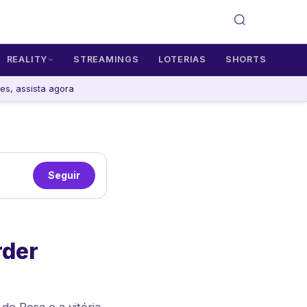
REALITY
STREAMINGS
LOTERIAS
SHORTS
s, assista agora
Seguir
rder