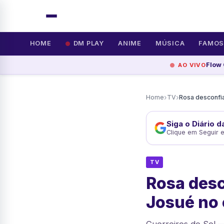
HOME
DM PLAY
ANIME
MÚSICA
FAMO
Flow
AO VIVO
›
›
Home
TV
Siga o Diário 
Clique em Seguir 
TV
Rosa desc
Josué no