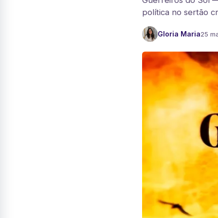
Guerreiros do Sol —
política no sertão 
Gloria Maria
25 ma