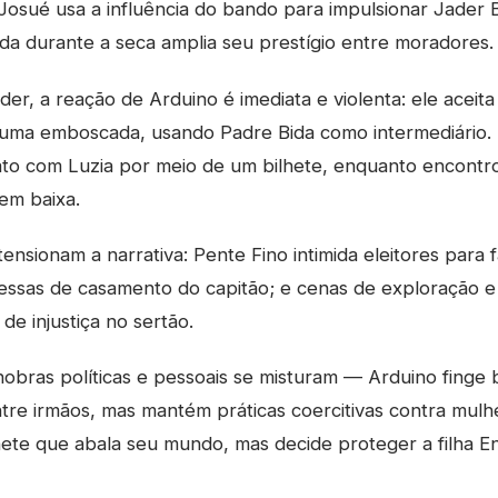
Josué usa a influência do bando para impulsionar Jader
ida durante a seca amplia seu prestígio entre moradores.
ader, a reação de Arduino é imediata e violenta: ele aceit
a uma emboscada, usando Padre Bida como intermediário.
ato com Luzia por meio de um bilhete, enquanto encontro
em baixa.
ensionam a narrativa: Pente Fino intimida eleitores para 
essas de casamento do capitão; e cenas de exploração e
de injustiça no sertão.
obras políticas e pessoais se misturam — Arduino finge 
re irmãos, mas mantém práticas coercitivas contra mulhe
ete que abala seu mundo, mas decide proteger a filha En