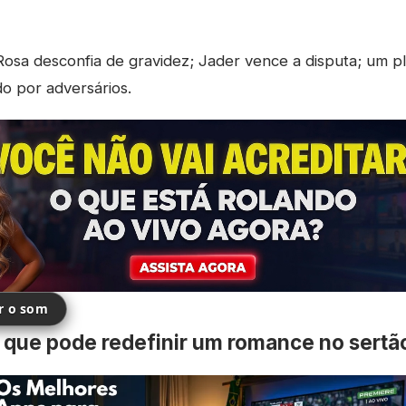
osa desconfia de gravidez; Jader vence a disputa; um 
do por adversários.
ir o som
 que pode redefinir um romance no sertã