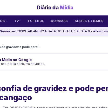
Diário da
Mídia
SOS
TV
FUTEBOL
DORAMAS
SÉRIES E FILMES
 Games
— ROCKSTAR ANUNCIA DATA DO TRAILER DE GTA 6 - #flowgame
Rosa desconfia de gravidez e pode perder Josué no cangaço
da Mídia no Google
e não perca nenhuma novidade.
onfia de gravidez e pode pe
 cangaço