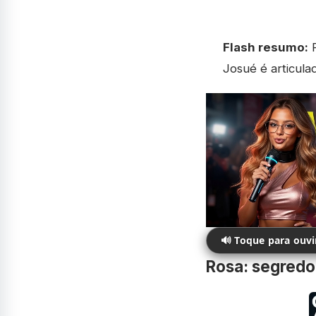
Flash resumo:
R
Josué é articula
🔊 Toque para ouv
Rosa: segredo