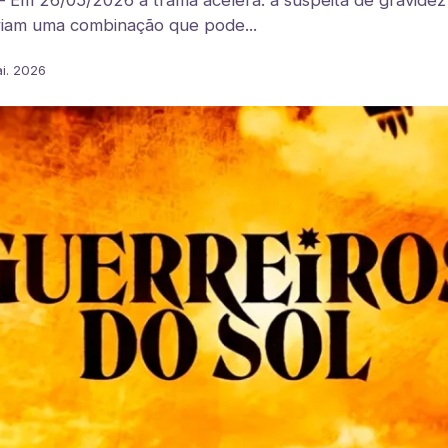
 Em 26/05/2026 a trama acelera: a suspeita de gravidez 
criam uma combinação que pode...
i. 2026