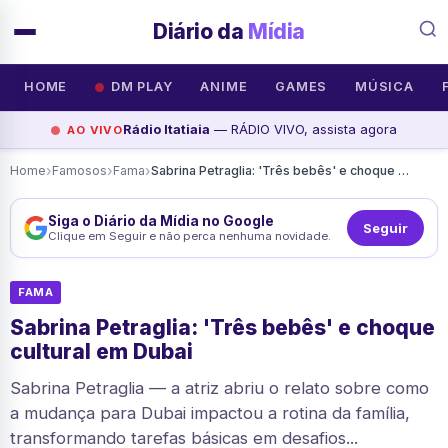
Diário da
Mídia
HOME
DM PLAY
ANIME
GAMES
MÚSICA
Rádio Itatiaia
— RÁDIO VIVO, assista agora
AO VIVO
›
›
›
Home
Famosos
Fama
Sabrina Petraglia: 'Três bebês' e choque cultural em Dubai
Siga o Diário da Mídia no Google
Seguir
Clique em Seguir e não perca nenhuma novidade.
FAMA
Sabrina Petraglia: 'Três bebês' e choque
cultural em Dubai
Sabrina Petraglia — a atriz abriu o relato sobre como
a mudança para Dubai impactou a rotina da família,
transformando tarefas básicas em desafios...