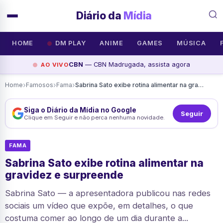
Diário da
Mídia
HOME
DM PLAY
ANIME
GAMES
MÚSICA
CBN
— CBN Madrugada, assista agora
AO VIVO
›
›
›
Home
Famosos
Fama
Sabrina Sato exibe rotina alimentar na gravidez e surpreende
Siga o Diário da Mídia no Google
Seguir
Clique em Seguir e não perca nenhuma novidade.
FAMA
Sabrina Sato exibe rotina alimentar na
gravidez e surpreende
Sabrina Sato — a apresentadora publicou nas redes
sociais um vídeo que expõe, em detalhes, o que
costuma comer ao longo de um dia durante a...