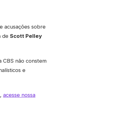
e acusações sobre
a de
Scott Pelley
 da CBS não constem
alísticos e
s,
acesse nossa