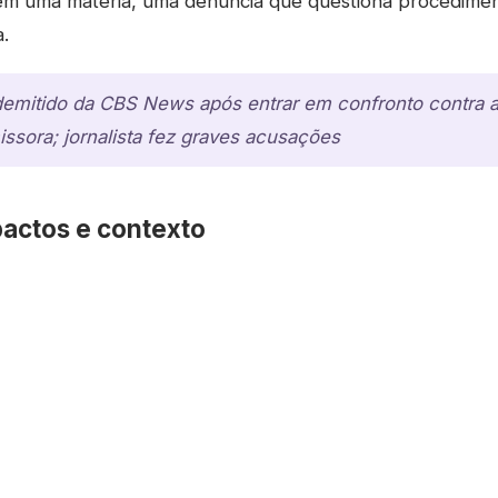
" em uma matéria, uma denúncia que questiona procediment
.
 demitido da CBS News após entrar em confronto contra a
ssora; jornalista fez graves acusações
pactos e contexto