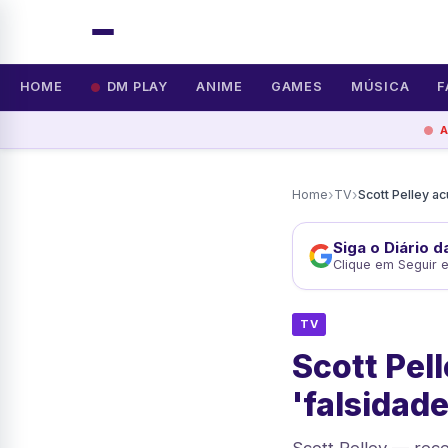
HOME
DM PLAY
ANIME
GAMES
MÚSICA
F
›
›
Home
TV
Siga o Diário 
Clique em Seguir 
TV
Scott Pel
'falsidade