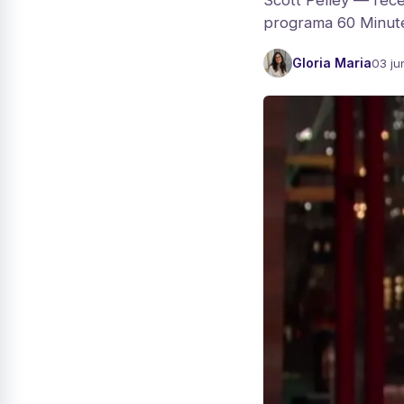
Scott Pelley — rec
programa 60 Minutes
Gloria Maria
03 ju