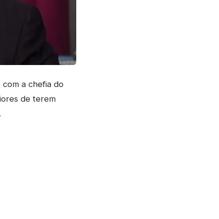
 com a chefia do
iores de terem
.