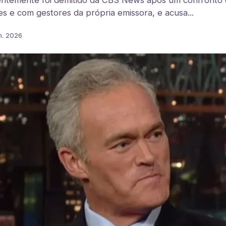
entemente foi demitido da CBS News após um confronto 
 e com gestores da própria emissora, e acusa...
n. 2026