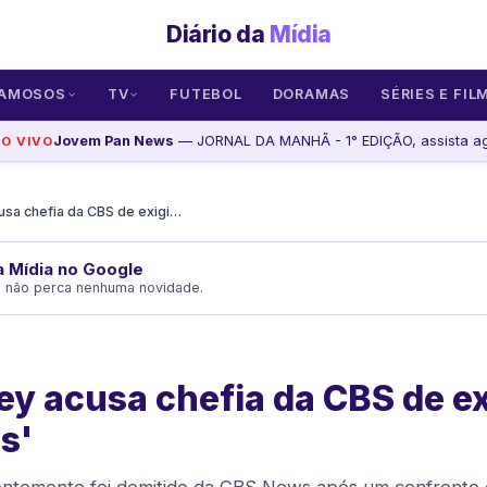
Diário da
Mídia
AMOSOS
TV
FUTEBOL
DORAMAS
SÉRIES E FIL
Jovem Pan News
— JORNAL DA MANHÃ - 1° EDIÇÃO, assista a
AO VIVO
Scott Pelley acusa chefia da CBS de exigir 'falsidades'
da Mídia no Google
e não perca nenhuma novidade.
ley acusa chefia da CBS de ex
s'