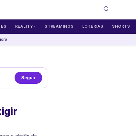
MES
REALITY
STREAMINGS
LOTERIAS
SHORTS
gora
Seguir
igir