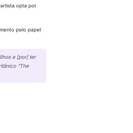
rtista opta por
imento pelo papel
hos e [por] ter
ritânico “The