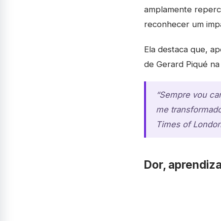
amplamente repercu
reconhecer um impa
Ela destaca que, a
de Gerard Piqué na 
“Sempre vou carr
me transformado 
Times of Londo
Dor, aprendiz