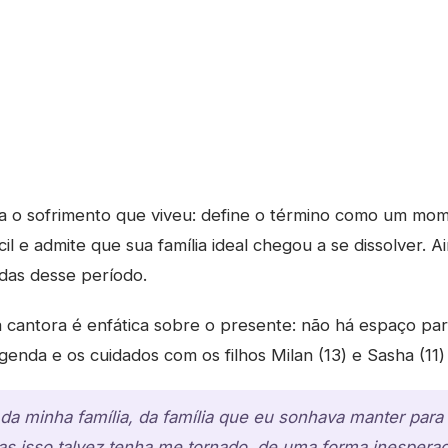
za o sofrimento que viveu: define o término como um mo
il e admite que sua família ideal chegou a se dissolver. Ai
ídas desse período.
cantora é enfática sobre o presente: não há espaço pa
genda e os cuidados com os filhos Milan (13) e Sasha (11)
 da minha família, da família que eu sonhava manter par
mas isso talvez tenha me tornado, de uma forma inesper