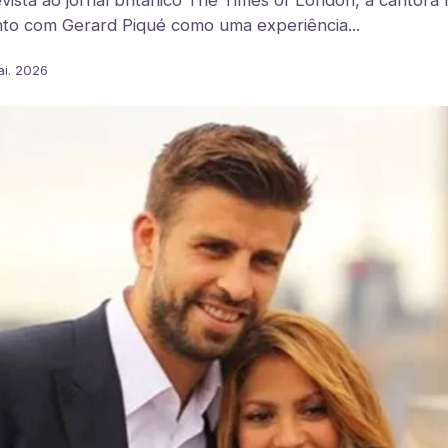
ista ao jornal britânico The Times of London, a cantora
to com Gerard Piqué como uma experiência...
ai. 2026