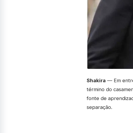
Shakira
— Em entrev
término do casame
fonte de aprendizad
separação.