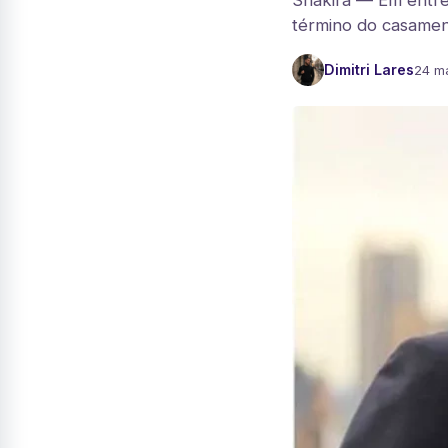
Shakira — Em entrev
término do casamen
Dimitri Lares
24 m