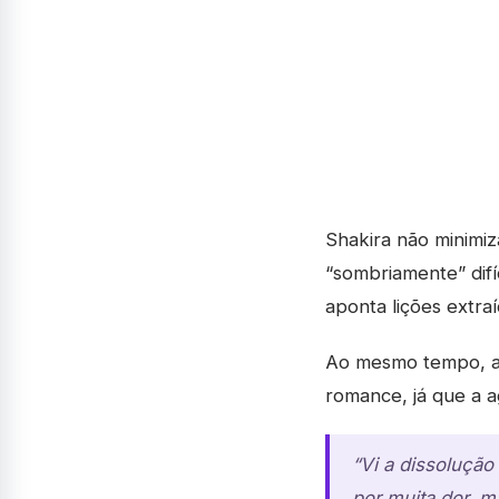
Shakira não minimi
“sombriamente” difíc
aponta lições extra
Ao mesmo tempo, a 
romance, já que a a
“Vi a dissolução
por muita dor, 