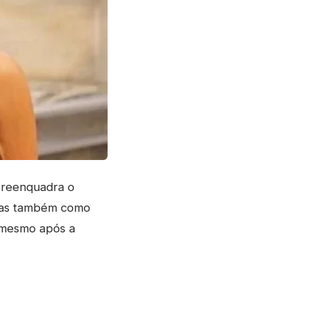
a reenquadra o
mas também como
s mesmo após a