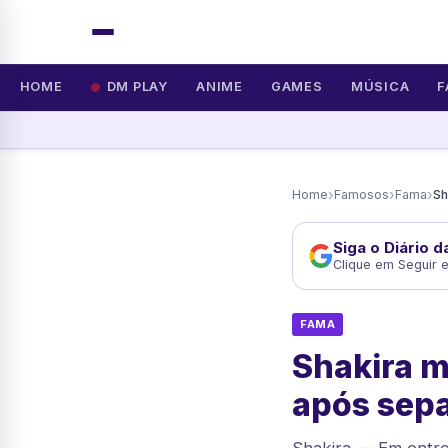
HOME
DM PLAY
ANIME
GAMES
MÚSICA
F
›
›
›
Home
Famosos
Fama
Siga o Diário 
Clique em Seguir 
FAMA
Shakira m
após sep