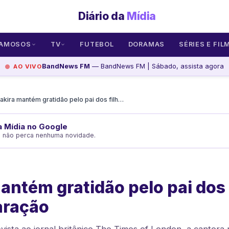
Diário da
Mídia
AMOSOS
TV
FUTEBOL
DORAMAS
SÉRIES E FIL
BandNews FM
— BandNews FM | Sábado, assista agora
AO VIVO
Shakira mantém gratidão pelo pai dos filhos após separação
da Mídia no Google
e não perca nenhuma novidade.
antém gratidão pelo pai dos 
aração