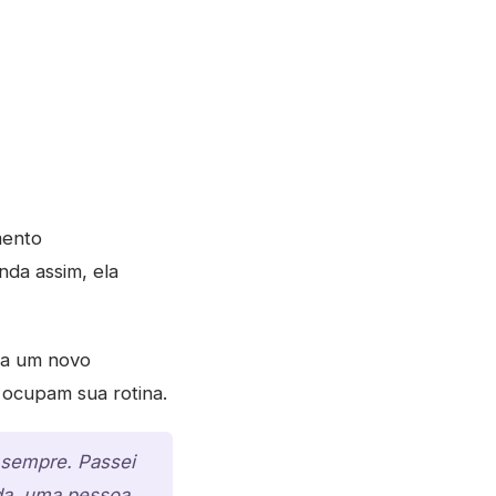
mento
nda assim, ela
ra um novo
 ocupam sua rotina.
a sempre. Passei
ada, uma pessoa