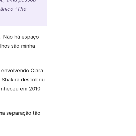
tânico “The
. Não há espaço
ilhos são minha
o envolvendo Clara
 Shakira descobriu
 conheceu em 2010,
ma separação tão