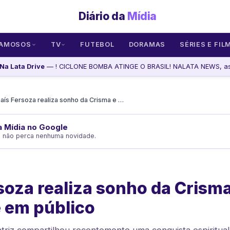
Diário da
Mídia
AMOSOS
TV
FUTEBOL
DORAMAS
SÉRIES E FIL
Na Lata Drive
— ! CICLONE BOMBA ATINGE O BRASIL! NALATA NEWS, as
Thaís Fersoza realiza sonho da Crisma e celebra fé em público
da Mídia no Google
e não perca nenhuma novidade.
soza realiza sonho da Crisma
é em público