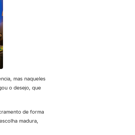
ência, mas naqueles
agou o desejo, que
acramento de forma
 escolha madura,