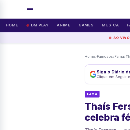
HOME
DM PLAY
ANIME
GAMES
MÚSICA
F
AO VIVO
›
›
›
Home
Famosos
Fama
Siga o Diário 
Clique em Seguir 
FAMA
Thaís Fer
celebra f