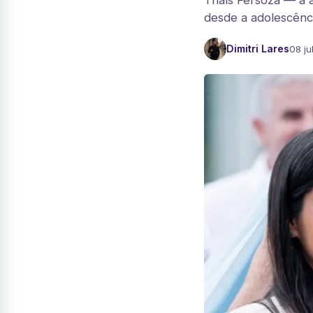
Thaís Fersoza — a a
desde a adolescênci
Dimitri Lares
08 ju