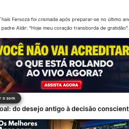
haís Fersoza foi crismada após preparar-se no último a
padre Aldir: “Hoje meu coração transborda de gratidão”.
ir o som
al: do desejo antigo à decisão conscien