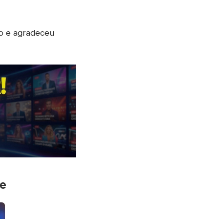
no e agradeceu
te