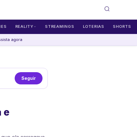
MES
REALITY
STREAMINGS
LOTERIAS
SHORTS
sista agora
Seguir
 e