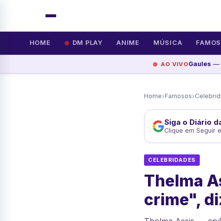
HOME
DM PLAY
ANIME
MÚSICA
FAMO
Gaules
— 
AO VIVO
›
›
Home
Famosos
Celebri
Siga o Diário 
Clique em Seguir 
CELEBRIDADES
Thelma As
crime", d