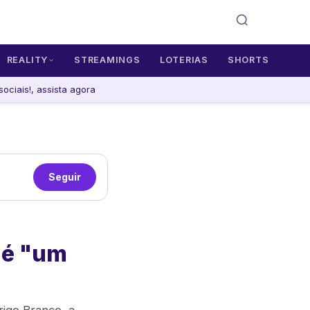
REALITY
STREAMINGS
LOTERIAS
SHORTS
ciais!, assista agora
Seguir
 é "um