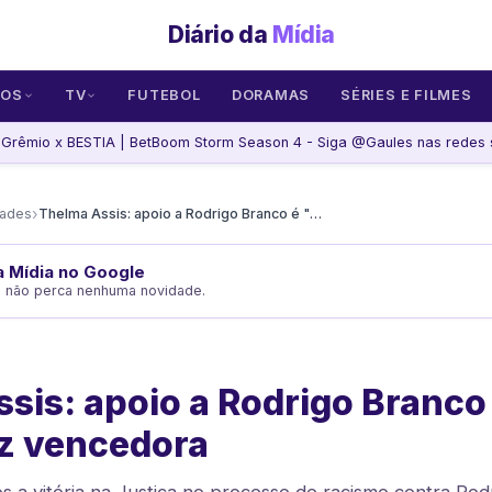
Diário da
Mídia
SOS
TV
FUTEBOL
DORAMAS
SÉRIES E FILMES
Grêmio x BESTIA | BetBoom Storm Season 4 - Siga @Gaules nas redes so
›
dades
Thelma Assis: apoio a Rodrigo Branco é "um crime", diz vencedora
da Mídia no Google
e não perca nenhuma novidade.
sis: apoio a Rodrigo Branco
iz vencedora