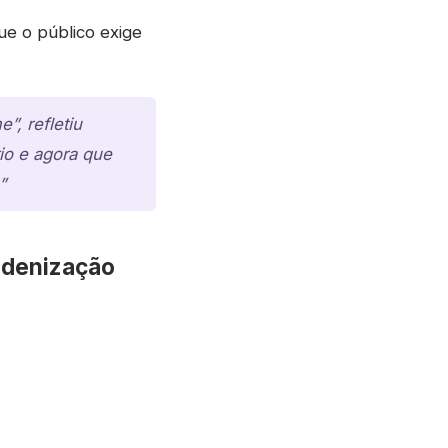
ue o público exige
”, refletiu
io e agora que
”
indenização