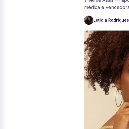
Thelma Assis — após
médica e vencedora
Leticia Rodrigues