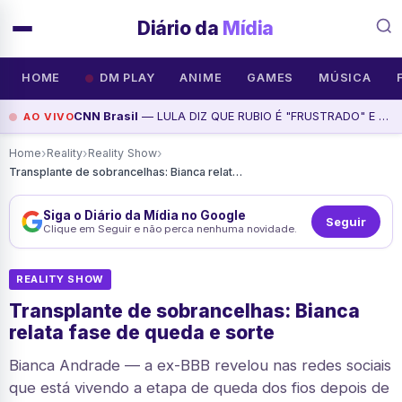
Diário da
Mídia
HOME
DM PLAY
ANIME
GAMES
MÚSICA
CNN Brasil
— LULA DIZ QUE RUBIO É "FRUSTRADO" E "ODEIA O BRASIL" | CNN PRIME TIME, assista agora
AO VIVO
›
›
›
Home
Reality
Reality Show
Transplante de sobrancelhas: Bianca relata fase de queda e sorte
Siga o Diário da Mídia no Google
Seguir
Clique em Seguir e não perca nenhuma novidade.
REALITY SHOW
Transplante de sobrancelhas: Bianca
relata fase de queda e sorte
Bianca Andrade — a ex-BBB revelou nas redes sociais
que está vivendo a etapa de queda dos fios depois de