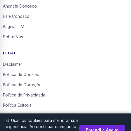
Anuncie Conosco
Fale Conosco
Página LLM
Sobre Nós
LEGAL
Disclaimer
Política de Cookies
Política de Correções
Política de Privacidade
Política Editorial
Termos de Uso
🍪 Usamos cookies para melhorar sua
Transparência
experiência. Ao continuar navegando,
Entendi e Aceito