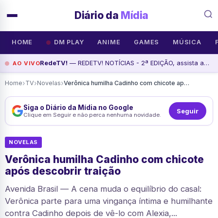
Diário da
Mídia
HOME
DM PLAY
ANIME
GAMES
MÚSICA
RedeTV!
— REDETV! NOTÍCIAS - 2ª EDIÇÃO, assista agora
AO VIVO
›
›
›
Home
TV
Novelas
Verônica humilha Cadinho com chicote após descobrir traição
Siga o Diário da Mídia no Google
Seguir
Clique em Seguir e não perca nenhuma novidade.
NOVELAS
Verônica humilha Cadinho com chicote
após descobrir traição
Avenida Brasil — A cena muda o equilíbrio do casal:
Verônica parte para uma vingança íntima e humilhante
contra Cadinho depois de vê-lo com Alexia,...