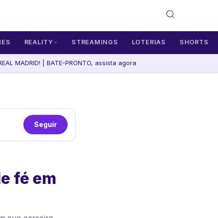
MES
REALITY
STREAMINGS
LOTERIAS
SHORTS
EAL MADRID! | BATE-PRONTO, assista agora
Seguir
de fé em