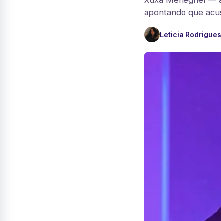
Xuxa Meneghel — a 
apontando que acus
Leticia Rodrigues