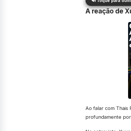
🔊 Toque para ouv
A reação de X
Ao falar com Thais
profundamente porqu