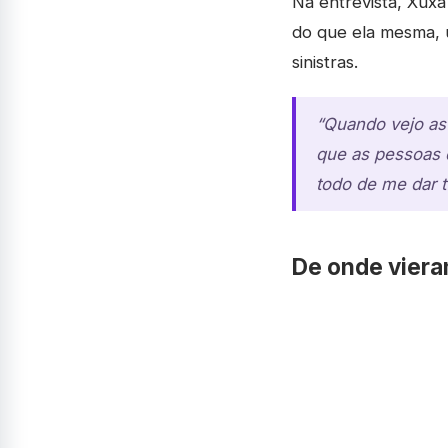
Na entrevista, Xuxa
do que ela mesma, u
sinistras.
“Quando vejo as 
que as pessoas d
todo de me dar t
De onde viera