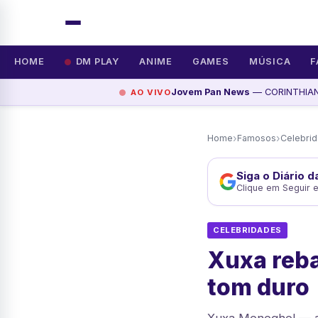
HOME
DM PLAY
ANIME
GAMES
MÚSICA
F
Jovem Pan News
— CORINTHIANS
AO VIVO
›
›
Home
Famosos
Celebri
Siga o Diário 
Clique em Seguir 
CELEBRIDADES
Xuxa reba
tom duro