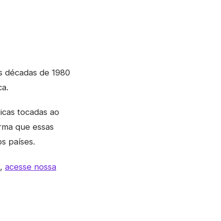
s décadas de 1980
ca.
cas tocadas ao
irma que essas
s países.
s,
acesse nossa