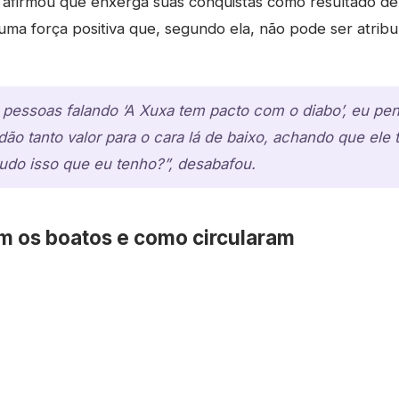
 afirmou que enxerga suas conquistas como resultado de
ma força positiva que, segundo ela, não pode ser atribuí
pessoas falando ‘A Xuxa tem pacto com o diabo’, eu pen
ão tanto valor para o cara lá de baixo, achando que ele
udo isso que eu tenho?”, desabafou.
m os boatos e como circularam