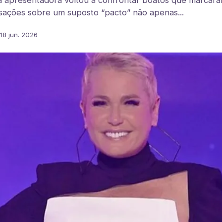
apresentadora voltou a confrontar boatos que marcaram
ações sobre um suposto “pacto” não apenas...
18 jun. 2026