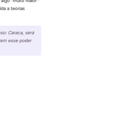
 algo “muito maior”
da a teorias
so: Caraca, será
 tem esse poder