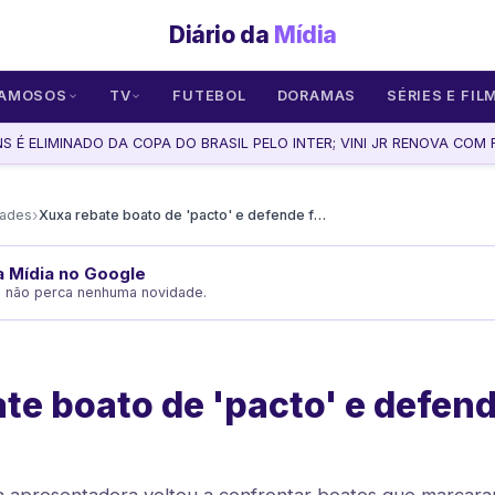
Diário da
Mídia
AMOSOS
TV
FUTEBOL
DORAMAS
SÉRIES E FIL
 É ELIMINADO DA COPA DO BRASIL PELO INTER; VINI JR RENOVA COM R
›
dades
Xuxa rebate boato de 'pacto' e defende fé em tom duro
da Mídia no Google
e não perca nenhuma novidade.
te boato de 'pacto' e defen