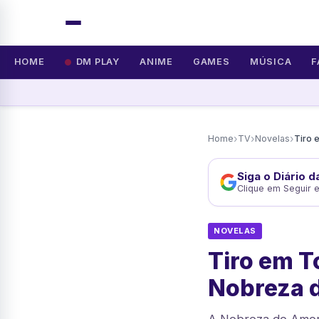
HOME
DM PLAY
ANIME
GAMES
MÚSICA
F
›
›
›
Home
TV
Novelas
Siga o Diário 
Clique em Seguir 
NOVELAS
Tiro em T
Nobreza 