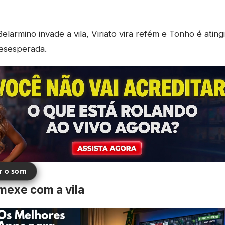
elarmino invade a vila, Viriato vira refém e Tonho é ating
desesperada.
ir o som
mexe com a vila