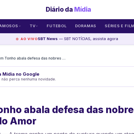
Diário da
Mídia
AMOSOS
TV
FUTEBOL
DORAMAS
SÉRIES E FIL
SBT News
— SBT NOTÍCIAS, assista agora
AO VIVO
Tiro em Tonho abala defesa das nobres em A Nobreza do Amor
da Mídia no Google
e não perca nenhuma novidade.
onho abala defesa das nobr
do Amor