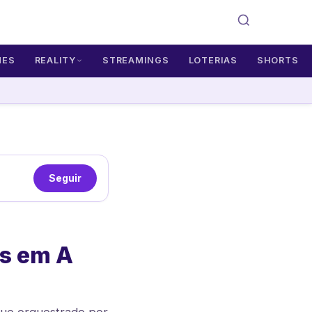
MES
REALITY
STREAMINGS
LOTERIAS
SHORTS
Seguir
es em A