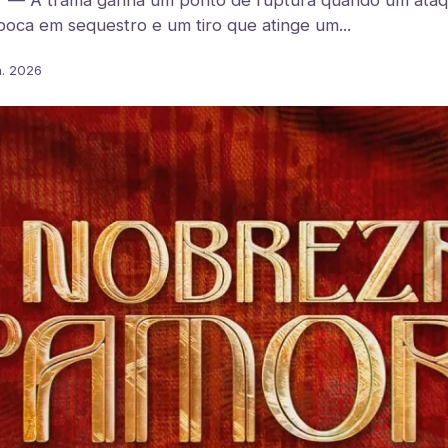
 — A trama ganha um ponto de ruptura quando um ataq
oca em sequestro e um tiro que atinge um...
n. 2026