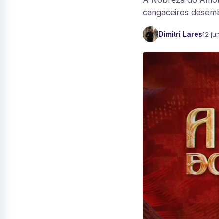
A Nobreza do Amor
cangaceiros desemb
Dimitri Lares
12 ju